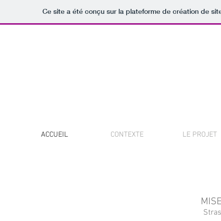
Ce site a été conçu sur la plateforme de création de sit
STRASBOU
UNE M
ACCUEIL
CONTEXTE
LE PROJET
MISE
Stra